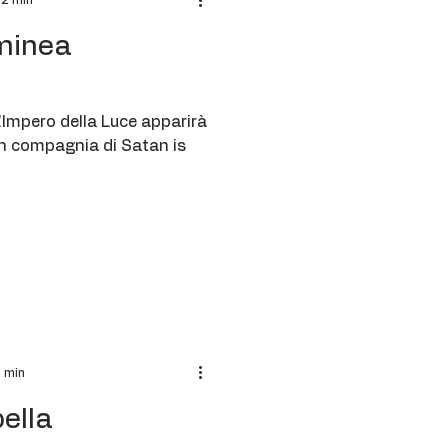
 2 min
lminea
Impero della Luce apparirà
, in compagnia di Satan is
3 min
ella