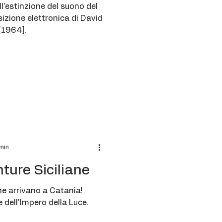
ll'estinzione del suono del
izione elettronica di David
[1964].
min
ture Siciliane
he arrivano a Catania!
e dell'Impero della Luce.