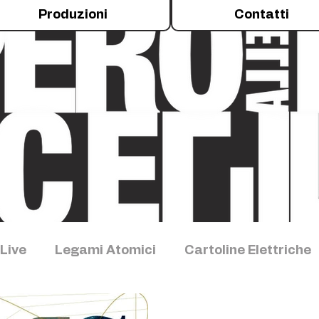
Produzioni
Contatti
Live
Legami Atomici
Cartoline Elettriche
imenti
Talus
Storia della sperimentazione