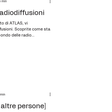
5 min
radiodiffusioni
to di ATLAS, vi
fusioni. Scoprite come sta
ndo delle radio...
 min
brillanti [di altre persone]