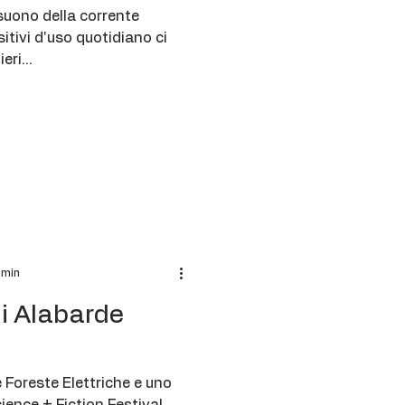
 suono della corrente
itivi d'uso quotidiano ci
eri...
 min
di Alabarde
 Foreste Elettriche e uno