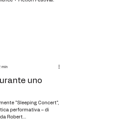
ience + Fiction Festival.
2 min
durante uno
ente "Sleeping Concert",
tica performativa – di
 da Robert...