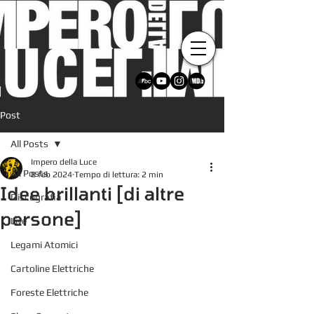
Post
All Posts
Impero della Luce
All Posts
8 feb 2024
Tempo di lettura: 2 min
Idee brillanti [di altre
Discografia
persone]
Live
Legami Atomici
Cartoline Elettriche
Foreste Elettriche