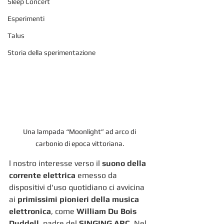
Sleep Concert
Esperimenti
Talus
Storia della sperimentazione
Una lampada “Moonlight” ad arco di 
carbonio di epoca vittoriana.
l nostro interesse verso il 
suono della 
corrente elettrica
 emesso da 
dispositivi d'uso quotidiano ci avvicina 
ai 
primissimi pionieri della musica 
elettronica
, come
 William Du Bois 
Duddell
, padre del
 SINGING ARC
. Nel 