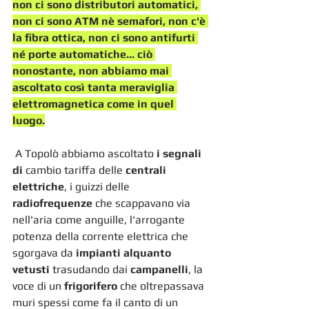
non ci sono distributori automatici, 
non ci sono ATM nè semafori, non c'è 
la fibra ottica, non ci sono antifurti 
né porte automatiche... ciò 
nonostante, non abbiamo mai 
ascoltato così tanta meraviglia 
elettromagnetica come in quel 
luogo.
 A Topolò abbiamo ascoltato
 i segnali 
di 
cambio tariffa delle 
centrali 
elettriche
, i guizzi delle 
radiofrequenze
 che scappavano via 
nell'aria come anguille, l'arrogante 
potenza della corrente elettrica che 
sgorgava da 
impianti alquanto 
vetusti 
trasudando dai 
campanelli
, la 
voce di un 
frigorifero 
che oltrepassava 
muri spessi come fa il canto di un 