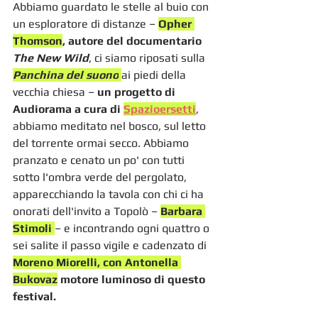
Abbiamo guardato le stelle al buio con 
un esploratore di distanze – 
Opher 
Thomson
, autore del documentario 
The New Wild
, ci siamo riposati sulla 
Panchina del suono
ai piedi della 
vecchia chiesa – 
un progetto di 
Audiorama a cura di 
Spazioersetti
, 
abbiamo meditato nel bosco, sul letto 
del torrente ormai secco. Abbiamo 
pranzato e cenato un po' con tutti 
sotto l'ombra verde del pergolato, 
apparecchiando la tavola con chi ci ha 
onorati dell'invito a Topolò – 
Barbara 
Stimoli 
– e incontrando ogni quattro o 
sei salite il passo vigile e cadenzato di 
Moreno Miorelli, con Antonella 
Bukovaz
 motore luminoso di questo 
festival.