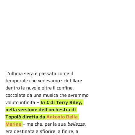
L'ultima sera è passata come il 
temporale che vedevamo scintillare 
dentro le nuvole oltre il confine, 
coccolata da una musica che avremmo 
voluto infinita – 
In C 
di Terry Riley, 
nella versione dell'orchestra di 
Topolò diretta da 
Antonio Della 
Marina 
– ma che, per la sua 
bellezza, 
era destinata a sfiorire, a finire, a 