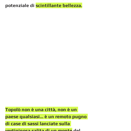
potenziale di 
scintillante bellezza.
Topolò non è una città, non è un 
paese qualsiasi... è un remoto pugno 
di case di sassi lanciate sulla 
vertiginosa salita di un monte
 del 