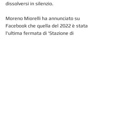
dissolversi in silenzio.
Moreno Miorelli ha annunciato su 
Facebook che quella del 2022 è stata 
l'ultima fermata di 'Stazione di 
Topolò/ Postaja Topolove'. L'epigrafe, 
tratta da
 Notes for Canto CXX
 di E. 
Pound, recita: "Ho provato a scrivere il 
Paradiso / Non ti muovere / Lascia che 
a parlare si il vento / Così è il 
Paradiso". 
https://youtu.be/443NlrlStkU