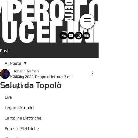
Post
All Posts
Johann Merrich
All Posts
18 lug 2022
Tempo di lettura: 3 min
Saluti da Topolò
Discografia
Live
Legami Atomici
Cartoline Elettriche
Foreste Elettriche