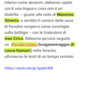
intensi come decenni: abbiamo capito 
cos'è una lingua
 e 
cosa non è 
un 
dialetto  – grazie alle note di 
Massimo 
Silverio
, e sentito il rumore delle ossa 
di Pasolini rompersi come conchiglie 
sulla battigia – con le traduzioni di 
Ivan Crico
. 
Abbiamo persino seguito 
un  
Piccolo Corpo
[
lungometraggio 
di 
Laura Samani
] nella foresta, 
attraverso le lenti di un tempo remoto.
https://youtu.be/gL7gzzeCzK8