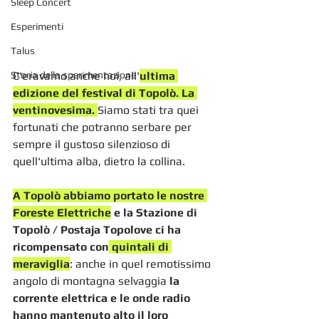
Sleep Concert
Esperimenti
Talus
Storia della sperimentazione
C'eravamo anche noi, all'
ultima 
edizione del festival di Topolò. La 
ventinovesima. 
Siamo stati tra quei 
fortunati che potranno serbare per 
sempre il gustoso silenzioso di 
quell'ultima alba, dietro la collina.   
A Topolò abbiamo portato le nostre 
Foreste Elettriche
 e la Stazione di 
Topolò / Postaja Topolove ci ha 
ricompensato con
 quintali di 
meraviglia
: anche in quel remotissimo 
angolo di montagna selvaggia 
la 
corrente elettrica e le onde radio 
hanno mantenuto alto il loro 