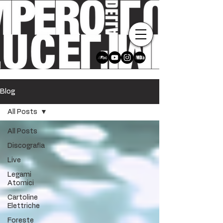
Blog
All Posts
All Posts
Discografia
Live
Legami
Atomici
Cartoline
Elettriche
Foreste