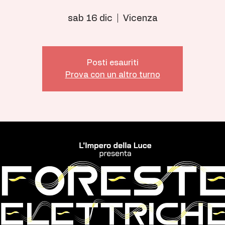
sab 16 dic
  |  
Vicenza
Posti esauriti
Prova con un altro turno