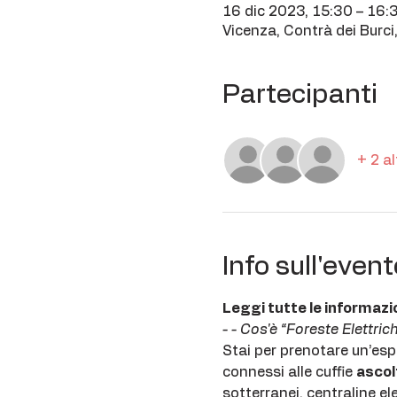
16 dic 2023, 15:30 – 16:
Vicenza, Contrà dei Burci,
Partecipanti
+ 2 al
Info sull'event
Leggi tutte le informazi
- - Cos'è “Foreste Elettrich
Stai per prenotare un’espl
connessi alle cuffie 
ascol
sotterranei, centraline el