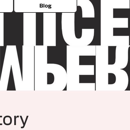
Blog
tory