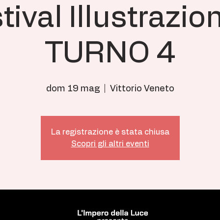
tival Illustrazio
TURNO 4
dom 19 mag
  |  
Vittorio Veneto
La registrazione è stata chiusa
Scopri gli altri eventi