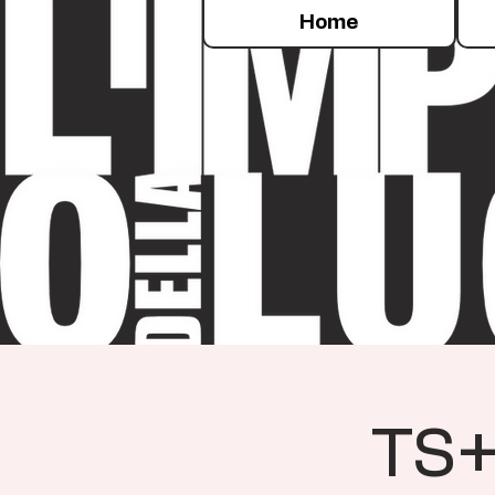
Home
TS+F