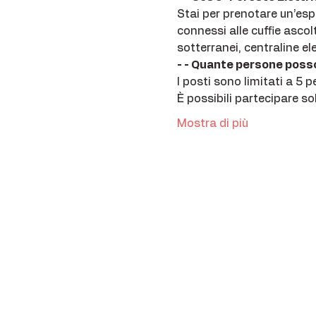
Stai per prenotare un’espl
connessi alle cuffie ascol
sotterranei, centraline el
- - Quante persone posso
I posti sono limitati a 5 p
È possibili partecipare s
Mostra di più