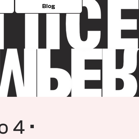
Blog
o 4 •