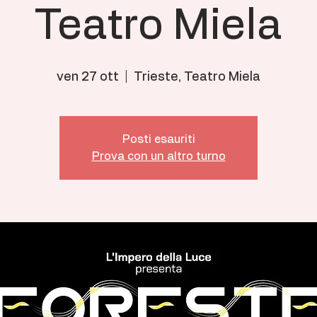
Teatro Miela
ven 27 ott
  |  
Trieste, Teatro Miela
Posti esauriti
Prova con un altro turno