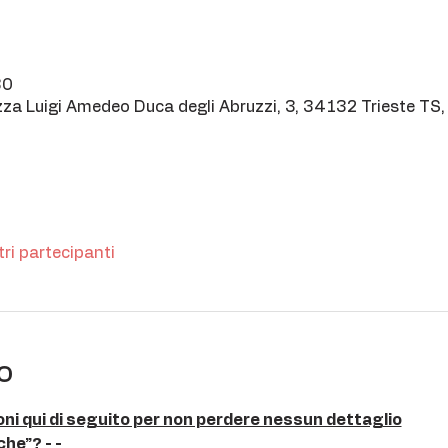
30
azza Luigi Amedeo Duca degli Abruzzi, 3, 34132 Trieste TS, 
tri partecipanti
o
oni qui di seguito per non perdere nessun dettaglio
che”? - -